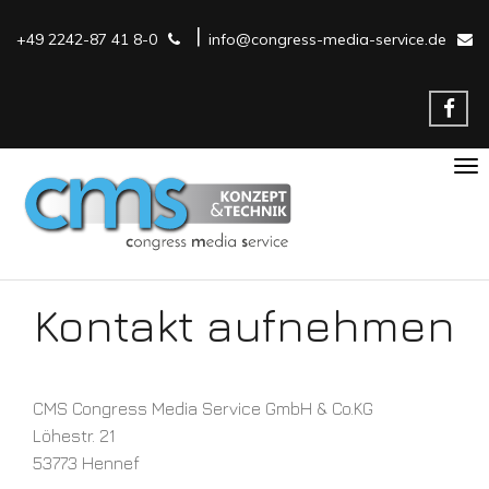
|
+49 2242-87 41 8-0
info@congress-media-service.de
Nav
ein
Kontakt aufnehmen
CMS Congress Media Service GmbH & Co.KG
Löhestr. 21
53773 Hennef